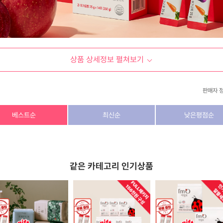
상품 상세정보 펼쳐보기
판매자 
상호/대표자
(주) 동이커머스
베스트순
최신순
낮은평점순
사업자 번호
346-87-03831
통신판매업 번호
제2026-고양덕양구-1438호
같은 카테고리 인기상품
이메일
dongeecom@naver.com
소재지
경기도 고양시 덕양구 꽃마을로64, 1235호