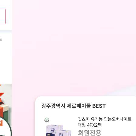
품
광주광역시 제로페이몰 BEST
잇츠미 유기농 입는오버나이트
대형 4PX2팩
회원전용