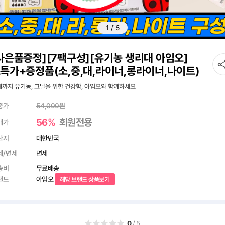
1
/
5
사은품증정][7팩구성][유기농 생리대 아임오]
특가+증정품(소,중,대,라이너,롱라이너,나이트)
까지 유기농, 그날을 위한 건강함, 아임오와 함께하세요
중가
54,000
원
%
회원전용
56
매가
산지
대한민국
세/면세
면세
송비
무료배송
랜드
아임오
해당 브랜드 상품보기
0
/5