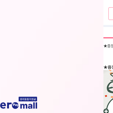
★증정
★
증