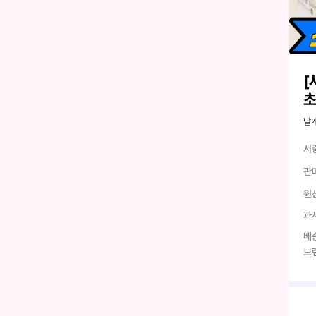
[
초
날개
시
판
원
과
배
브