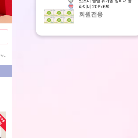
라이너 20Px6팩
회원전용
정보