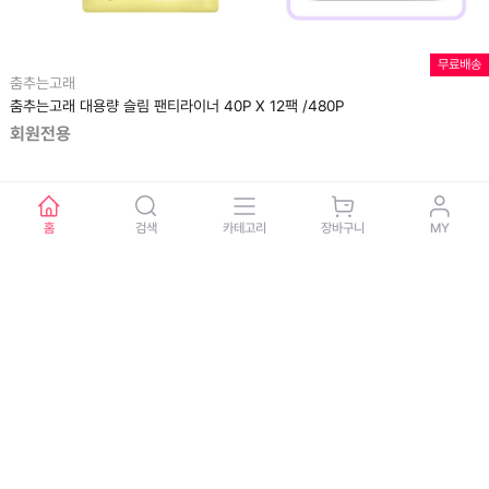
무료배송
춤추는고래
춤추는고래 대용량 슬림 팬티라이너 40P X 12팩 /480P
회원전용
홈
검색
카테고리
장바구니
MY