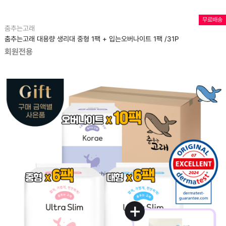
무료배송
춤추는고래
춤추는고래 대용량 생리대 중형 1팩 + 입는오버나이트 1팩 /31P
회원전용