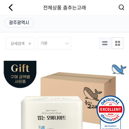
전체상품 춤추는고래
광주광역시
상세검색