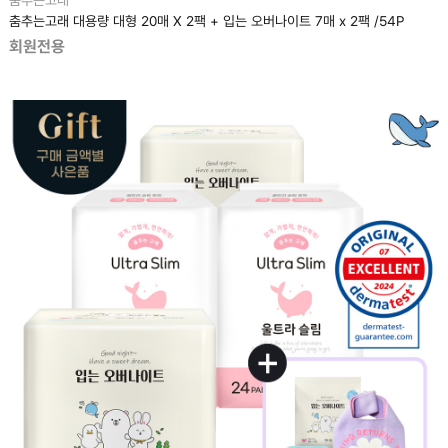
춤추는고래
춤추는고래 대용량 대형 20매 X 2팩 + 입는 오버나이트 7매 x 2팩 /54P
회원전용