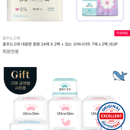
무료배송
춤추는고래
춤추는고래 대용량 중형 24매 X 2팩 + 입는 오버나이트 7매 x 2팩 /62P
회원전용