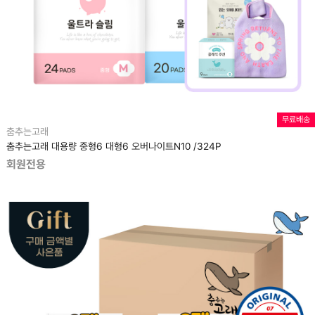
무료배송
춤추는고래
춤추는고래 대용량 중형6 대형6 오버나이트N10 /324P
회원전용