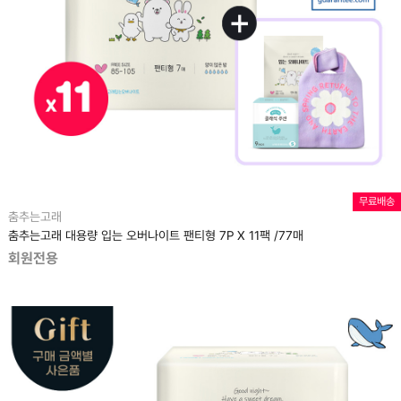
무료배송
춤추는고래
춤추는고래 대용량 입는 오버나이트 팬티형 7P X 11팩 /77매
회원전용