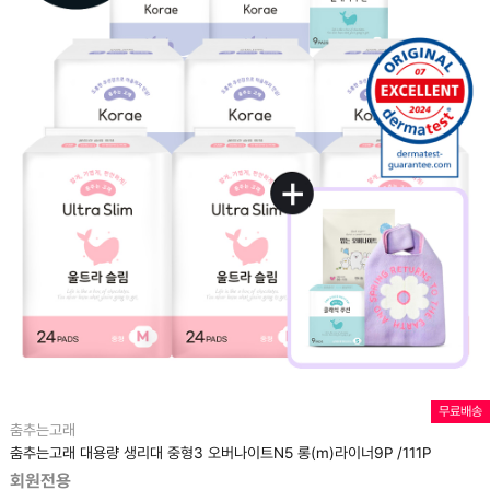
무료배송
춤추는고래
춤추는고래 대용량 생리대 중형3 오버나이트N5 롱(m)라이너9P /111P
회원전용