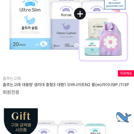
무료배송
춤추는고래
춤추는고래 대용량 생리대 중형3 대형1 오버나이트N2 롱(m)라이너9P /113P
회원전용