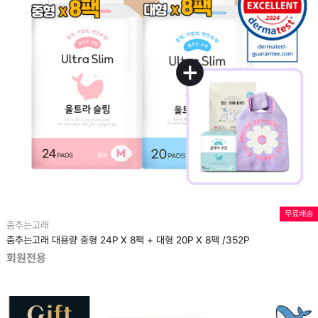
무료배송
춤추는고래
춤추는고래 대용량 중형 24P X 8팩 + 대형 20P X 8팩 /352P
회원전용