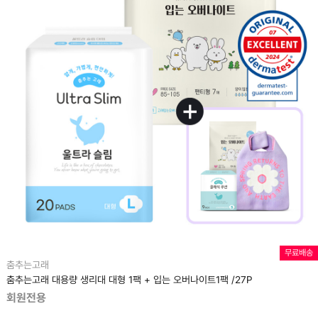
무료배송
춤추는고래
춤추는고래 대용량 생리대 대형 1팩 + 입는 오버나이트1팩 /27P
회원전용