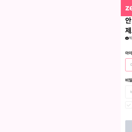
안
제
제
아
비