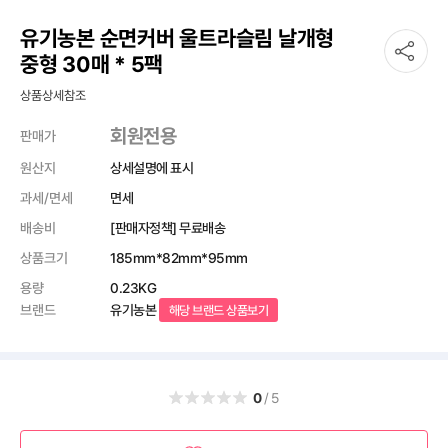
유기농본 순면커버 울트라슬림 날개형
중형 30매 * 5팩
상품상세참조
회원전용
판매가
원산지
상세설명에 표시
과세/면세
면세
배송비
[판매자정책] 무료배송
상품크기
185mm*82mm*95mm
용량
0.23KG
브랜드
유기농본
해당 브랜드 상품보기
0
/5