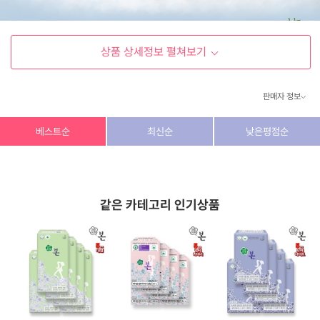
상품 상세정보 펼쳐보기
판매자 정보
상호/대표자
(주) 동이커머스
베스트순
최신순
낮은평점순
사업자 번호
346-87-03831
통신판매업 번호
제2026-고양덕양구-1438호
같은 카테고리 인기상품
이메일
dongeecom@naver.com
소재지
경기도 고양시 덕양구 꽃마을로64, 1235호