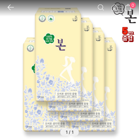
0
1
/
1